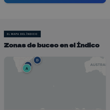
EL MAPA DEL ÍNDICO
Zonas de buceo en el Índico
B
D
C
A