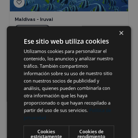
Maldivas - Iruvai
Desde 1.350 €
×
Consultar fechas
Ese sitio web utiliza cookies
Vive el buceo en las Maldivas, un paraíso de arenas blancas
Utilizamos cookies para personalizar el
y aguas turquesa con arrecifes coralinos de biodiversidad
única. Nada entre mantas, tiburones ballena y martillo,
contenido, los anuncios y analizar nuestro
tortugas y peces tropicales. Disfruta de visibilidad
tráfico. También compartimos
excepcional, cruceros con Dhonis equipados y puntos de
Leer más
información sobre su uso de nuestro sitio
inmersión todo el año. Una experiencia submarina
con nuestros socios de publicidad y
inolvidable en el Océano Índico.
Ver más
análisis, quienes pueden combinarla con
otra información que les haya
proporcionado o que hayan recopilado a
partir del uso de sus servicios.
Política de
privacidad
Cookies
Cookies de
estrictamente
rendimiento