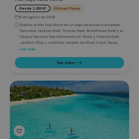
Desde 1.050 €
Últimas Plazas
8 de agosto de 2026
Explora el Mar Rojo Norte en un viaje de buceo inolvidable.
Descubre Jackson Reef, Thomas Reef, Woodhouse Reef y el
Parque Nacional Ras Mohamed con Shark y Yolanda Reef,
Jackfish Alley y coloridos canales de Small Crack. Nada
entre tiburones martillo, arrecifes vibrantes y pecios
Leer más
históricos como el Thistlegorm y Dunraven. Una aventura
submarina única en el sur del Sinaí.
Ver más