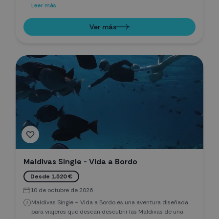
recorre los atolones de Addu, Fuvahmulah y Gaaf Alif,
Leer más
ofreciendo inmersiones inolvidables con tiburones tigre,
martillo, toro, mantas y tiburones ballena. Un crucero
Ver más
diseñado para buceadores que buscan emociones fuertes
y la máxima biodiversidad submarina del sur de Maldivas.
Maldivas Single - Vida a Bordo
Desde 1.520 €
10 de octubre de 2026
Maldivas Single – Vida a Bordo es una aventura diseñada
para viajeros que desean descubrir las Maldivas de una