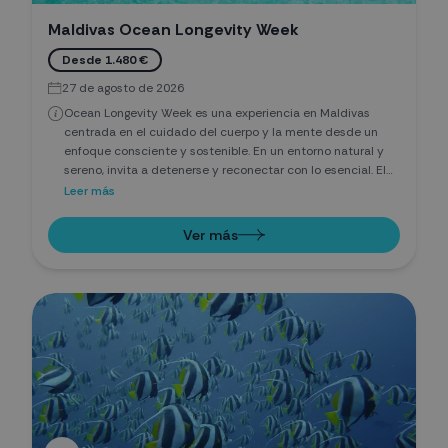
Maldivas Ocean Longevity Week
Desde 1.480 €
27 de agosto de 2026
Ocean Longevity Week es una experiencia en Maldivas
centrada en el cuidado del cuerpo y la mente desde un
enfoque consciente y sostenible. En un entorno natural y
sereno, invita a detenerse y reconectar con lo esencial. El
océano, el movimiento, el descanso y la respiración se
Leer más
integran de forma natural, favoreciendo el equilibrio y la
recuperación de energía. Dormir mejor y respirar más
Ver más
profundo suceden sin esfuerzo, en una vivencia basada en
la calma y el autocuidado.