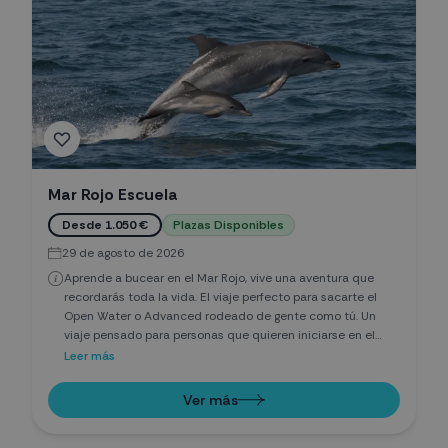
Mar Rojo Escuela
Desde 1.050 €
Plazas Disponibles
29 de agosto de 2026
Aprende a bucear en el Mar Rojo, vive una aventura que
recordarás toda la vida. El viaje perfecto para sacarte el
Open Water o Advanced rodeado de gente como tú. Un
viaje pensado para personas que quieren iniciarse en el
buceo de verdad: aprender con instructores españoles,
Leer más
conocer gente nueva, ganar confianza en el agua y
descubrir una pasión que puede cambiarte la vida.
Ver más