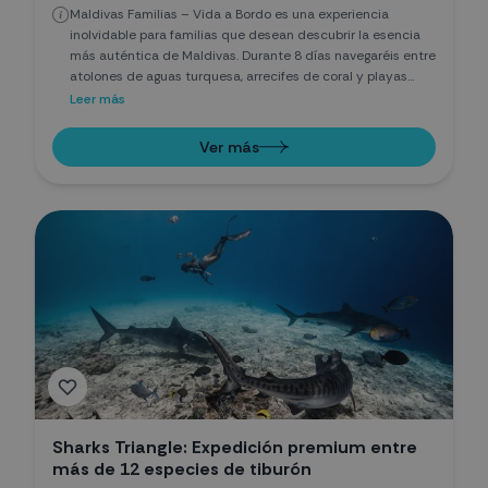
Maldivas Familias – Vida a Bordo es una experiencia
inolvidable para familias que desean descubrir la esencia
más auténtica de Maldivas. Durante 8 días navegaréis entre
atolones de aguas turquesa, arrecifes de coral y playas
paradisíacas a bordo de un barco que se convertirá en
Leer más
vuestro hogar. Cada jornada estará llena de nuevas
aventuras: snorkel con una impresionante diversidad de
Ver más
vida marina, visitas a islas locales y deshabitadas,
encuentros con mantarrayas y, con suerte, con el
majestuoso tiburón ballena. Mientras los adultos disfrutan
del relax y la belleza del entorno, los más pequeños
participarán en actividades, juegos y talleres
especialmente diseñados para ellos. Una combinación
perfecta de naturaleza, diversión, aprendizaje y tiempo en
familia en uno de los destinos más espectaculares del
planeta.
Sharks Triangle: Expedición premium entre
más de 12 especies de tiburón