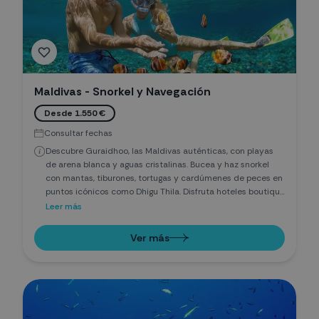
Maldivas - Snorkel y Navegación
Desde 1.550 €
Consultar fechas
Descubre Guraidhoo, las Maldivas auténticas, con playas
de arena blanca y aguas cristalinas. Bucea y haz snorkel
con mantas, tiburones, tortugas y cardúmenes de peces en
puntos icónicos como Dhigu Thila. Disfruta hoteles boutique
locales, gastronomía y cultura maldiva, combinando
Leer más
aventura submarina, relax y experiencias únicas lejos de los
resorts tradicionales.
Ver más