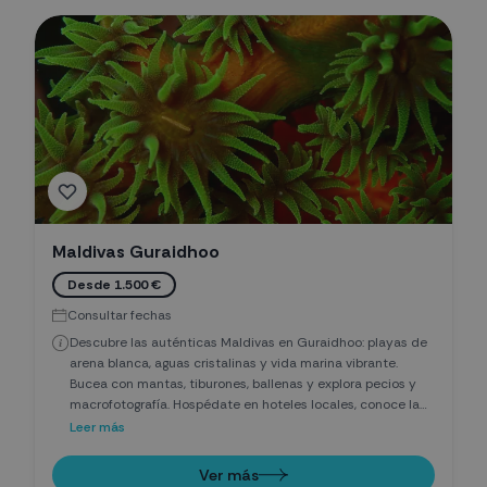
Maldivas Guraidhoo
Desde 1.500 €
Consultar fechas
Descubre las auténticas Maldivas en Guraidhoo: playas de
arena blanca, aguas cristalinas y vida marina vibrante.
Bucea con mantas, tiburones, ballenas y explora pecios y
macrofotografía. Hospédate en hoteles locales, conoce la
cultura maldiva y disfruta de snorkel, spa y relax. Una
Leer más
experiencia accesible y real, ideal para aventureros y
parejas que buscan más allá de los resorts.
Ver más