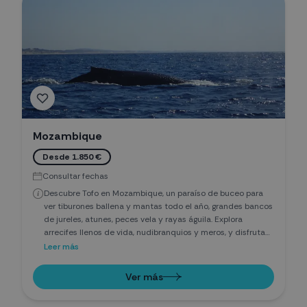
Mozambique
Desde 1.850 €
Consultar fechas
Descubre Tofo en Mozambique, un paraíso de buceo para
ver tiburones ballena y mantas todo el año, grandes bancos
de jureles, atunes, peces vela y rayas águila. Explora
arrecifes llenos de vida, nudibranquios y meros, y disfruta
entre octubre y marzo de ballenas yubarta. Completa tu
Leer más
viaje con un safari en el cercano Parque Kruger y vive África
submarina y terrestre en una aventura única.
Ver más