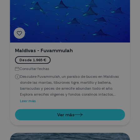
Maldivas - Fuvammulah
Desde 1.965 €
Consultar fechas
Descubre Fuvammulah, un paraíso de buceo en Maldivas
donde las mantas, tiburones tigre, martillo y ballena,
barracudas y peces de arrecife abundan todo el año.
Explora arrecifes vírgenes y fondos coralinos intactos,
ideales para inmersiones desafiantes. Un destino único
Leer más
para buceadores que buscan encuentros garantizados con
grandes pelágicos en aguas cristalinas del Índico.
Ver más