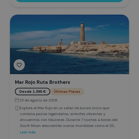
Mar Rojo Ruta Brothers
Desde 1.395 €
Últimas Plazas
15 de agosto de 2026
Explora el Mar Rojo en un safari de buceo único que
combina pecios legendarios, arrecifes vibrantes y
encuentros con tiburones. Durante 7 noches a bordo del
South Moon descubrirás iconos mundiales como el SS
Thistlegorm, Ras Mohamed y las remotas Islas Brothers, uno
Leer más
de los mejores destinos de buceo del planeta. Una