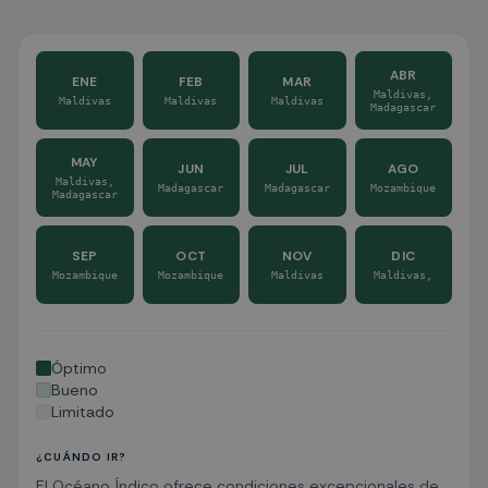
ABR
ENE
FEB
MAR
Maldivas,
Maldivas
Maldivas
Maldivas
Madagascar
MAY
JUN
JUL
AGO
Maldivas,
Madagascar
Madagascar
Mozambique
Madagascar
SEP
OCT
NOV
DIC
Mozambique
Mozambique
Maldivas
Maldivas,
Óptimo
Bueno
Limitado
¿CUÁNDO IR?
El Océano Índico ofrece condiciones excepcionales de