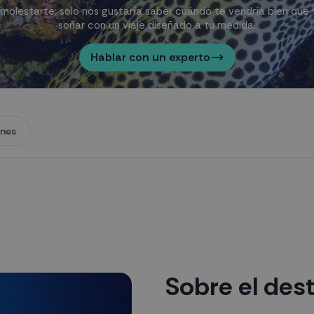
olestarte: solo nos gustaría saber cuándo te vendría bien que 
soñar con un viaje diseñado a tu medida.
Hablar con un experto
ones
Sobre el des