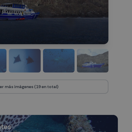
er más imágenes (
19
en total)
ntes