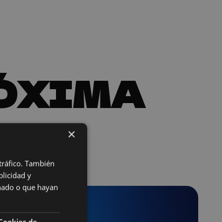
RÓXIMA
×
 tráfico. También
licidad y
onado o que hayan
Cookies de