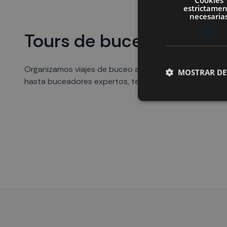
estrictame
necesaria
Tours de buceo para todo
Organizamos viajes de buceo a los destinos más impres
MOSTRAR DE
hasta buceadores expertos, tenemos el viaje perfecto p