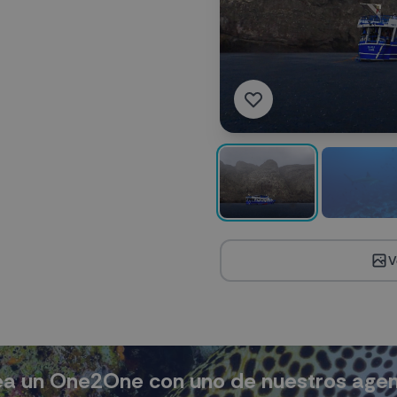
V
a un One2One con uno de nuestros age