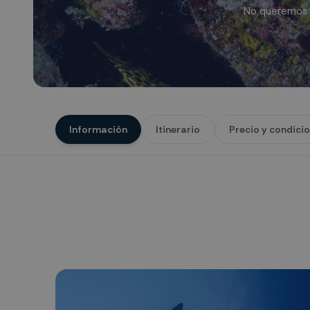
No queremos m
Información
Itinerario
Precio y condici