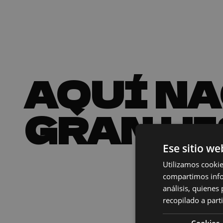
AQUÍ NA
GRAN HI
Ese sitio we
Utilizamos cookie
compartimos infor
análisis, quiene
recopilado a parti
Cookies