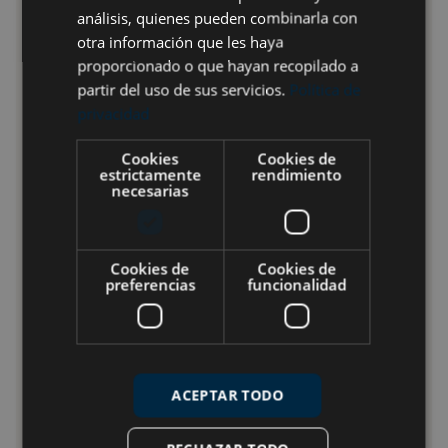
análisis, quienes pueden combinarla con
Recibe semanalmente consejos sobre buceo e
otra información que les haya
información sobre nuestras próximas expediciones
proporcionado o que hayan recopilado a
partir del uso de sus servicios.
Política de
¡Quiero ir!
privacidad
Cookies
Cookies de
estrictamente
rendimiento
necesarias
NOSOTROS
Blog
Quiénes somos
Cookies de
Cookies de
preferencias
funcionalidad
Equipo
Contacto
Ventajas del Registro
Opiniones
ACEPTAR TODO
VIAJES