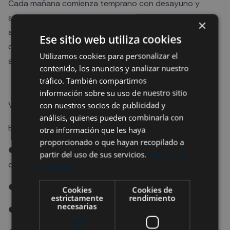
Cada mañana comienza temprano con desayuno y
salida en un Dhoni, el barco típico maldivo, para las
×
actividades acuáticas. Regresamos para comer,
Ese sitio web utiliza cookies
descansar y continuar con nuevas excursiones,
Utilizamos cookies para personalizar el
actividades o momentos de relax hasta la cena.
contenido, los anuncios y analizar nuestro
tráfico. También compartimos
información sobre su uso de nuestro sitio
Vida marina y experiencias inolvidables
con nuestros socios de publicidad y
análisis, quienes pueden combinarla con
Este viaje está lleno de momentos únicos:
otra información que les haya
proporcionado o que hayan recopilado a
● Safari para ver al tiburón ballena, el pez más grande
partir del uso de sus servicios.
Política de
del mundo.
privacidad
● Safari de mantas gigantes en su estación de limpieza.
Cookies
Cookies de
estrictamente
rendimiento
necesarias
● Tortugas, rayas águila y arrecifes llenos de vida.