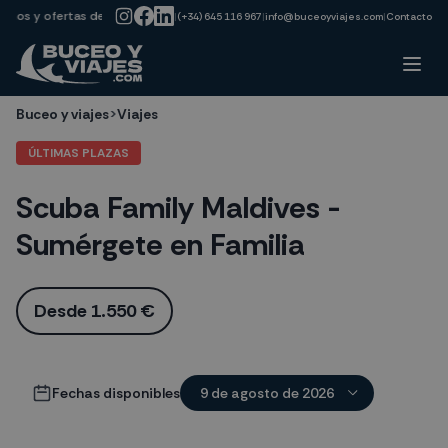
→
s y ofertas de última hora!!
Suscríbete a nuestra newsletter para estar
|
(+34) 645 116 967
|
info@buceoyviajes.com
|
Contacto
Buceo y viajes
>
Viajes
ÚLTIMAS PLAZAS
Scuba Family Maldives -
Sumérgete en Familia
Desde 1.550 €
Fechas disponibles