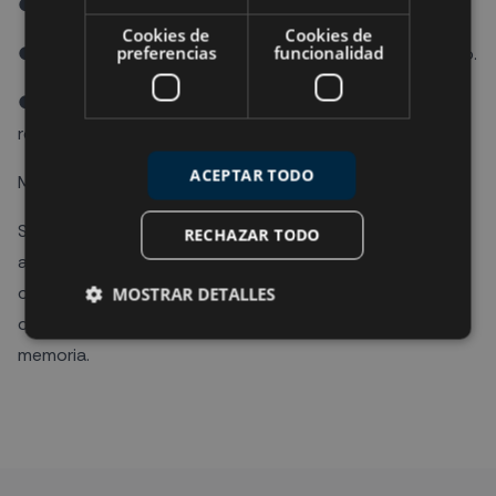
● Excursión en búsqueda de delfines al atardecer.
Cookies de
Cookies de
preferencias
funcionalidad
● Snorkel en una isla desierta, accesible en poco tiempo.
● Visita a bancos de arena, auténticas islas blancas
rodeadas de arrecifes.
ACEPTAR TODO
Make Bubbles, Big Memories
Scuba Family es más que un viaje en familia: es una
RECHAZAR TODO
aventura en el paraíso, donde padres e hijos tendrán la
oportunidad de disfrutar y aprender al mismo tiempo
MOSTRAR DETALLES
que generar momentos que quedarán siempre en la
memoria.