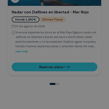
Nadar con Delfines en libertad - Mar Rojo
Desde 1.250 €
Últimas Plazas
22 de agosto de 2026
Vive una experiencia única en el Mar Rojo Egipcio: nada con
delfines en libertad a bordo del barco South Moon, ideal
para buceadores y no buceadores. Explora aguas turquesa,
fondos marinos espectaculares y arrecifes llenos de vida,
mientras aprendes sobre respeto a la naturaleza. Tours
Leer más
privados, snorkel, amaneceres increíbles y contacto
auténtico con la fauna marina en un safari seguro y
exclusivo.
Reservar plaza