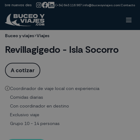
→
obre nuevos destinos y ofertas de última hora!!
Suscríbete a nuestra n
|
(+34) 645 116 967
|
info@buceoyviajes.com
|
Contacto
Buceo y viajes
>
Viajes
Revillagigedo - Isla Socorro
A cotizar
Coordinador de viaje local con experiencia
Comidas diarias
Con coordinador en destino
Exclusivo viaje
Grupo 10 - 14 personas