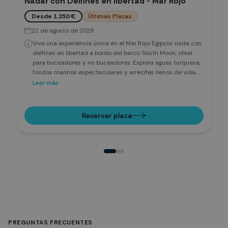
Nadar con Delfines en libertad - Mar Rojo
Desde 1.250 €
Últimas Plazas
22 de agosto de 2026
Vive una experiencia única en el Mar Rojo Egipcio: nada con
delfines en libertad a bordo del barco South Moon, ideal
para buceadores y no buceadores. Explora aguas turquesa,
fondos marinos espectaculares y arrecifes llenos de vida,
mientras aprendes sobre respeto a la naturaleza. Tours
Leer más
privados, snorkel, amaneceres increíbles y contacto
auténtico con la fauna marina en un safari seguro y
exclusivo.
Reservar plaza
PREGUNTAS FRECUENTES