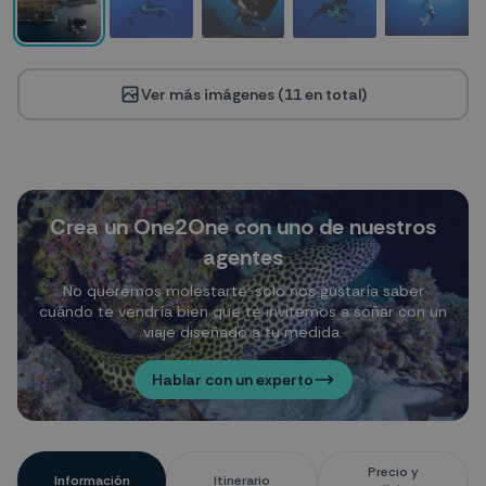
Ver más imágenes (
11
en total)
Crea un One2One con uno de nuestros
agentes
No queremos molestarte: solo nos gustaría saber
cuándo te vendría bien que te invitemos a soñar con un
viaje diseñado a tu medida.
Hablar con un experto
Precio y
Información
Itinerario