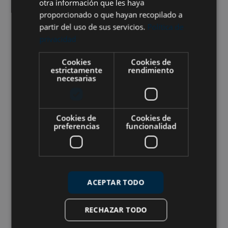
Vuelos no incluidos
otra información que les haya
proporcionado o que hayan recopilado a
Posible extensión “Baja california” al finalizar el
partir del uso de sus servicios.
Política de
vida a bordo.
privacidad
*El precio final del viaje dependerá de la
Cookies
Cookies de
estrictamente
rendimiento
cotización del dolar en el momento y de los
necesarias
precios del combustible.
*Cualquier variación en las tasas del parque se
Cookies de
Cookies de
comunicará antes del viaje y abonarán en el
preferencias
funcionalidad
barco.
*Los vuelos y el seguro de cancelación se
pagarán en el momento de emisión de los
ACEPTAR TODO
mismos
RECHAZAR TODO