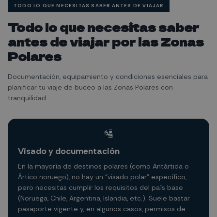
TODO LO QUE NECESITAS SABER ANTES DE VIAJAR
Todo lo que necesitas saber
antes de viajar por las Zonas
Polares
Documentación, equipamiento y condiciones esenciales para
planificar tu viaje de buceo a las Zonas Polares con
tranquilidad.
🛂
Visado y documentación
En la mayoría de destinos polares (como Antártida o
Ártico noruego), no hay un “visado polar” específico,
pero necesitas cumplir los requisitos del país base
(Noruega, Chile, Argentina, Islandia, etc.). Suele bastar
pasaporte vigente y, en algunos casos, permisos de