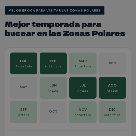
espectaculares bajo la superficie.
MEJOR ÉPOCA PARA VISITAR LAS ZONAS POLARES
Mejor temporada para
bucear en las Zonas Polares
ENE
FEB
MAR
ABR
Antártida
Antártida
Antártida
JUN
JUL
AGO
MAY
Ártico
Ártico
Ártico
SEP
NOV
DIC
OCT
Ártico
Antártida
Antártida