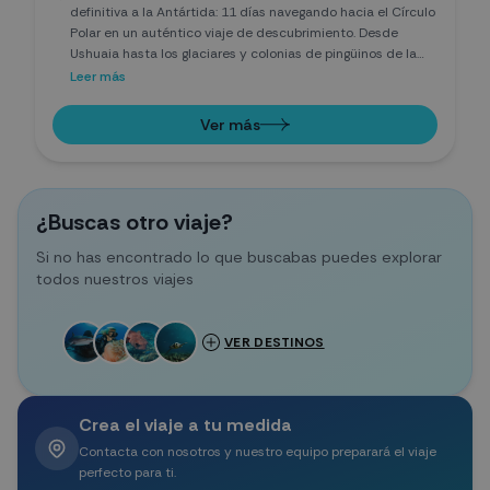
definitiva a la Antártida: 11 días navegando hacia el Círculo
Polar en un auténtico viaje de descubrimiento. Desde
Ushuaia hasta los glaciares y colonias de pingüinos de la
Península Antártica, explorarás paisajes vírgenes en Zodiac
Leer más
y, si lo deseas, podrás bucear bajo icebergs en uno de los
destinos más extremos y fascinantes del planeta.
Ver más
¿Buscas otro viaje?
Si no has encontrado lo que buscabas puedes explorar
todos nuestros viajes
VER DESTINOS
Crea el viaje a tu medida
Contacta con nosotros y nuestro equipo preparará el viaje
perfecto para ti.