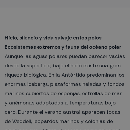
conocer y asombrarse con las maravillas de nuestro
planeta. Apasionada del mar y del Azul, BuceoyViajes
nace como una extensión natural, una agencia de viajes
especializada en viajes de submarinismo para descubrir,
explorar concienciar y proteger la Vida Marina, esencial
para la vida en la tierra.
Hielo, silencio y vida salvaje en los polos
Ecosistemas extremos y fauna del océano polar
Aunque las aguas polares puedan parecer vacías
desde la superficie, bajo el hielo existe una gran
riqueza biológica. En la Antártida predominan los
enormes icebergs, plataformas heladas y fondos
marinos cubiertos de esponjas, estrellas de mar
y anémonas adaptadas a temperaturas bajo
cero. Durante el verano austral aparecen focas
de Weddell, leopardos marinos y colonias de