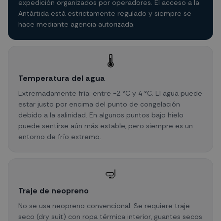
expedición organizados por operadores. El acceso a la
Antártida está estrictamente regulado y siempre se
hace mediante agencia autorizada.
🌡️
Temperatura del agua
Extremadamente fría: entre -2 °C y 4 °C. El agua puede
estar justo por encima del punto de congelación
debido a la salinidad. En algunos puntos bajo hielo
puede sentirse aún más estable, pero siempre es un
entorno de frío extremo.
🤿
Traje de neopreno
No se usa neopreno convencional. Se requiere traje
seco (dry suit) con ropa térmica interior, guantes secos