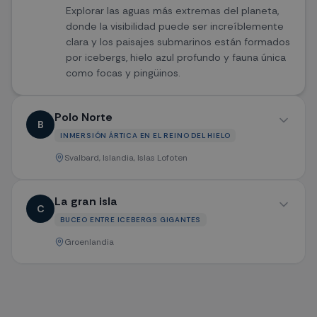
Explorar las aguas más extremas del planeta,
donde la visibilidad puede ser increíblemente
clara y los paisajes submarinos están formados
por icebergs, hielo azul profundo y fauna única
como focas y pingüinos.
Polo Norte
B
INMERSIÓN ÁRTICA EN EL REINO DEL HIELO
Svalbard, Islandia, Islas Lofoten
Buceo entre témpanos flotantes y glaciares
La gran isla
C
activos en uno de los entornos más salvajes
BUCEO ENTRE ICEBERGS GIGANTES
del Ártico, con posibilidad de encuentros con
Groenlandia
morsas y vida marina adaptada al frío extremo.
Sumergirse en aguas llenas de icebergs
monumentales y paredes de hielo, donde la luz
filtrada crea tonos azules y verdes