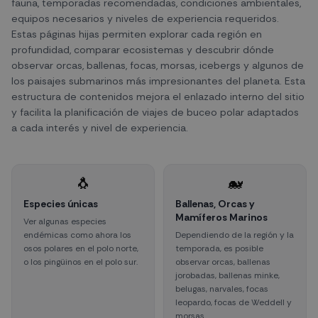
fauna, temporadas recomendadas, condiciones ambientales,
equipos necesarios y niveles de experiencia requeridos.
Estas páginas hijas permiten explorar cada región en
profundidad, comparar ecosistemas y descubrir dónde
observar orcas, ballenas, focas, morsas, icebergs y algunos de
los paisajes submarinos más impresionantes del planeta. Esta
estructura de contenidos mejora el enlazado interno del sitio
y facilita la planificación de viajes de buceo polar adaptados
a cada interés y nivel de experiencia.
🐧
🐋
Especies únicas
Ballenas, Orcas y
Mamíferos Marinos
Ver algunas especies
endémicas como ahora los
Dependiendo de la región y la
osos polares en el polo norte,
temporada, es posible
o los pingüinos en el polo sur.
observar orcas, ballenas
jorobadas, ballenas minke,
belugas, narvales, focas
leopardo, focas de Weddell y
morsas.