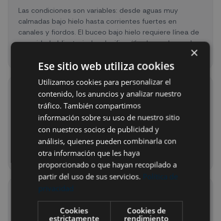
Las condiciones son variables: desde aguas muy
calmadas bajo hielo hasta corrientes fuertes en
canales y fiordos. El buceo bajo hielo requiere línea de
seguridad obligatoria. La planificación depende mucho
×
del hielo, viento y mareas.
Ese sitio web utiliza cookies
Utilizamos cookies para personalizar el
👀
contenido, los anuncios y analizar nuestro
tráfico. También compartimos
Visibilidad
información sobre su uso de nuestro sitio
Generalmente excelente: puede superar 20–40 metros
con nuestros socios de publicidad y
en zonas como el Ártico o la Antártida. El agua fría
análisis, quienes pueden combinarla con
tiene muy pocas partículas en suspensión, lo que
otra información que les haya
genera paisajes submarinos muy nítidos.
proporcionado o que hayan recopilado a
partir del uso de sus servicios.
Política de
privacidad
🔌
Electricidad y conectividad
Cookies
Cookies de
estrictamente
rendimiento