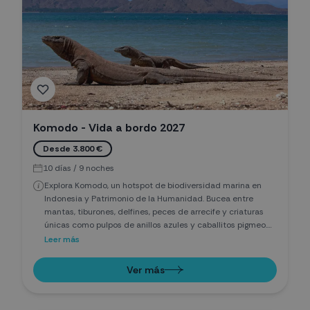
Komodo - Vida a bordo 2027
Desde 3.800 €
10 días / 9 noches
Explora Komodo, un hotspot de biodiversidad marina en
Indonesia y Patrimonio de la Humanidad. Bucea entre
mantas, tiburones, delfines, peces de arrecife y criaturas
únicas como pulpos de anillos azules y caballitos pigmeo.
Descubre arrecifes vibrantes y el impresionante dragón de
Leer más
Komodo, el lagarto vivo más grande del mundo. ¡Una
aventura submarina y terrestre inolvidable!
Ver más