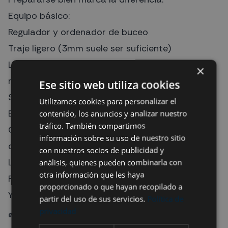
Equipo básico:
Regulador y ordenador de buceo
Traje ligero (3mm suele ser suficiente)
Linterna (muy recomendable para macro y
×
nocturnas)
Ese sitio web utiliza cookies
SMB
Utilizamos cookies para personalizar el
Extras:
contenido, los anuncios y analizar nuestro
tráfico. También compartimos
Cámara submarina (muy recomendable en este
información sobre su uso de nuestro sitio
destino)
con nuestros socios de publicidad y
Lentes macro o gran angular según preferencias
análisis, quienes pueden combinarla con
otra información que les haya
Repuestos básicos
proporcionado o que hayan recopilado a
Y algo esencial: curiosidad.
partir del uso de sus servicios.
Política de
privacidad
🌱 Buceo responsable en uno de los ecosistemas