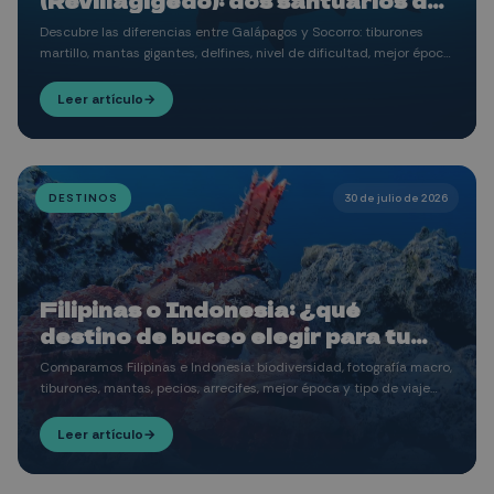
(Revillagigedo): dos santuarios del
Pacífico para quienes sueñan con
Descubre las diferencias entre Galápagos y Socorro: tiburones
la vida grande en el mar
martillo, mantas gigantes, delfines, nivel de dificultad, mejor época
para viajar y cuál puede ser la mejor expedición para tu próximo
gran viaje de buceo.
Leer artículo
→
DESTINOS
30 de julio de 2026
Filipinas o Indonesia: ¿qué
destino de buceo elegir para tu
próximo gran viaje?
Comparamos Filipinas e Indonesia: biodiversidad, fotografía macro,
tiburones, mantas, pecios, arrecifes, mejor época y tipo de viaje
para ayudarte a elegir tu próxima aventura de buceo.
Leer artículo
→