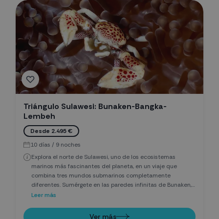
Triángulo Sulawesi: Bunaken-Bangka-
Lembeh
Desde 2.495 €
10 días / 9 noches
Explora el norte de Sulawesi, uno de los ecosistemas
marinos más fascinantes del planeta, en un viaje que
combina tres mundos submarinos completamente
diferentes. Sumérgete en las paredes infinitas de Bunaken,
rodeado de tortugas, bancos de peces y arrecifes
Leer más
vibrantes; descubre los jardines de coral y el ambiente
salvaje de Bangka; y adéntrate en Lembeh, la capital
Ver más