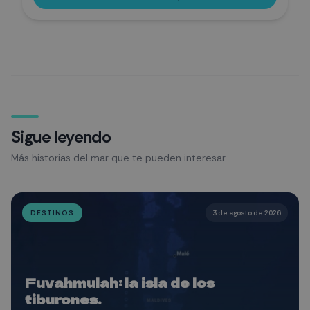
mundial del muck diving, donde cada inmersión revela
criaturas únicas y extraordinarias. Un recorrido diseñado
para amantes del océano, la fotografía submarina y la
biodiversidad más espectacular del Triángulo de Coral.
Famosos por la gran biodiversidad de especies
Sigue leyendo
Más historias del mar que te pueden interesar
DESTINOS
3 de agosto de 2026
Fuvahmulah: la isla de los
tiburones.