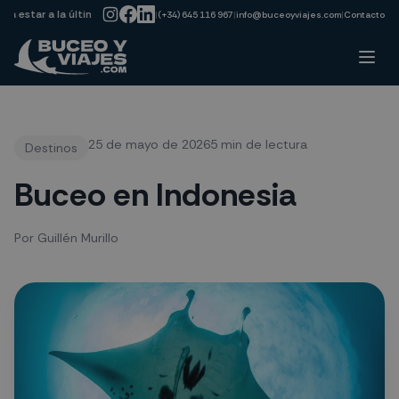
→
star a la última sobre nuevos destinos y ofertas de última hora!!
Suscr
|
(+34) 645 116 967
|
info@buceoyviajes.com
|
Contacto
25 de mayo de 2026
5 min de lectura
Destinos
Buceo en Indonesia
Por
Guillén Murillo