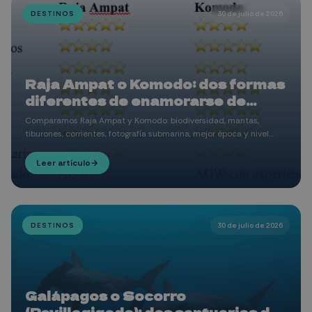
DESTINOS
30 de julio de 2026
Raja Ampat o Komodo: dos formas
diferentes de enamorarse de
Indonesia
Comparamos Raja Ampat y Komodo: biodiversidad, mantas,
tiburones, corrientes, fotografía submarina, mejor época y nivel
recomendado para ayudarte a elegir tu próximo viaje de buceo.
Leer artículo
→
DESTINOS
30 de julio de 2026
Galápagos o Socorro